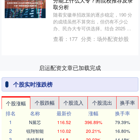
分能上什么大专？附院校推荐及录
取分析
随着安徽单招政策的逐步稳定，190 分
的成绩虽然不算突出，但仍有不少公
办、民办大专可供选择。结合 2025 年
的录取数据，我们为你梳理了适配院
查看：
177
分类：
场外配资炒股
校，并重点推荐安徽....
启运配资文章已加载完成
个股实时涨跌榜
个股跌幅
个股流入
个股流出
换手率
个股涨幅
排名
名称
最新价
涨幅
换手率
1
N展芯
116.52
396.89%
79.39%
2
锐翔智能
110.02
20.21%
16.80%
3
志特新材
14.8
20.03%
14.18%