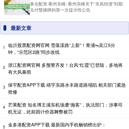
泰仓配资 衢州东峰: 衢州东峰关于“东风转债”到期
兑付暨摘牌的第一次提示性公告
最新文章
临沂股票配资网官网 雪落漾路“上新”！青浦⇋吴江5分
1
钟，“示范区2路”同步改线
浙江配资网官网 多预警齐发！台风“红霞”已登陆，多地将
2
有大风暴雨
保宇配资APP下载 靖宇东路水丰路道路塌陷 相关部门紧急
3
抢修
芒果配资 知名博主浦东机场遭“抛客”，执法部门：涉事司
4
机无证，此前因计价器舞弊被罚
金多港配资APP下载 最新国内手机畅销榜出炉：
5