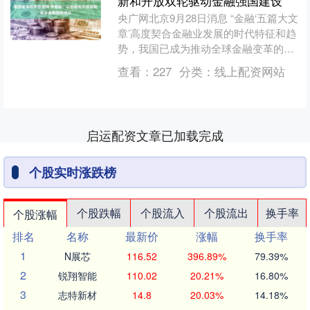
新和开放双轮驱动金融强国建设
央广网北京9月28日消息 “金融‘五篇大文
章’高度契合金融业发展的时代特征和趋
势，我国已成为推动全球金融变革的重
要力量。”中央财经委员会办公室原副主
查看：
227
分类：
线上配资网站
任尹艳林在日....
启运配资文章已加载完成
个股实时涨跌榜
个股跌幅
个股流入
个股流出
换手率
个股涨幅
排名
名称
最新价
涨幅
换手率
1
N展芯
116.52
396.89%
79.39%
2
锐翔智能
110.02
20.21%
16.80%
3
志特新材
14.8
20.03%
14.18%