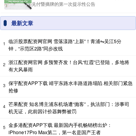
兑付暨摘牌的第一次提示性公告
最新文章
临沂股票配资网官网 雪落漾路“上新”！青浦⇋吴江5分
1
钟，“示范区2路”同步改线
浙江配资网官网 多预警齐发！台风“红霞”已登陆，多地将
2
有大风暴雨
保宇配资APP下载 靖宇东路水丰路道路塌陷 相关部门紧急
3
抢修
芒果配资 知名博主浦东机场遭“抛客”，执法部门：涉事司
4
机无证，此前因计价器舞弊被罚
金多港配资APP下载 最新国内手机畅销榜出炉：
5
iPhone17Pro Max第二，第一名是国产王者