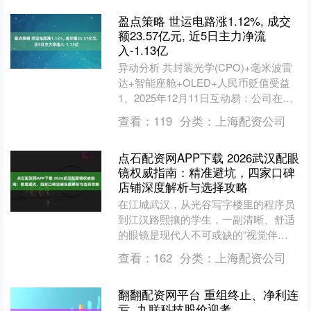
盈点策略 世运电路涨1.12%, 成交
额23.57亿元, 近5日主力净流
入-1.13亿
异动分析 共封装光学(CPO)+毫米波雷
达+智能座舱+OLED+人民币贬值受益
1、2025年12月11日互动易：公司在
CPO（光电共封装）领域具备相关产品
查看：
119
分类：
上海配资公司
布局....
点石配资网APP下载 2026武汉配眼
镜权威指南：精准避坑，四家口碑
店铺深度解析与选择攻略
在江城武汉，从光谷写字楼里的程序员
到江汉路熙攘的学生，一副清晰、舒适
的眼镜是现代人不可或缺的“视觉伴
侣”。然而，面对市场上琳琅满目的眼镜
查看：
162
分类：
上海配资公司
店，从街边连锁到高端医疗....
翻翻配资网平台 重组终止、净利连
亏, 九联科技股价迎考