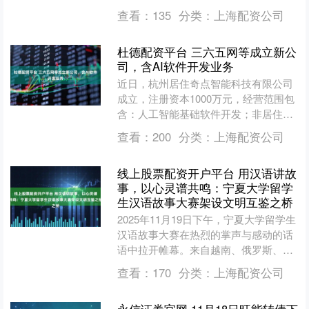
多小时，距离收盘还有约15分钟之际，
查看：
135
分类：
上海配资公司
该股封....
杜德配资平台 三六五网等成立新公
司，含AI软件开发业务
近日，杭州居住奇点智能科技有限公司
成立，注册资本1000万元，经营范围包
含：人工智能基础软件开发；非居住房
地产租赁；计算机系统服务；信息系统
查看：
200
分类：
上海配资公司
集成服务等。企查查股....
线上股票配资开户平台 用汉语讲故
事，以心灵谱共鸣：宁夏大学留学
生汉语故事大赛架设文明互鉴之桥
2025年11月19日下午，宁夏大学留学生
汉语故事大赛在热烈的掌声与感动的话
语中拉开帷幕。来自越南、俄罗斯、布
隆迪等十余个国家的留学生齐聚一堂，
查看：
170
分类：
上海配资公司
用流利的汉语讲述....