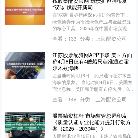
找股票配资官网 绿债扩容强根基
“双碳”赋能开新局
在“双碳”目标持续深化推进的背景下，
绿色债券作为衔接绿色产业与金融资源
的核心工具，2025年在中国市场实现了
规模与影响力的双重突破。 可以看到，
查看：
133
分类：
上海配资公司
截至11月末，中....
江苏股票配资网APP下载 美国方面
称4月8日仅有4艘船只获准通过霍
尔木兹海峡
△当地时间4月8日，船只通行霍尔木兹
海峡的景象。 当地时间4月9日，美国方
面消息称，美国和伊朗宣布停火后，8日
仅有4艘船只获准通过霍尔木兹海峡，为
查看：
149
分类：
上海配资公司
4月份以来最低....
股票融资杠杆 市场监管总局印发
《质量认证专业化能力提升行动方
案（2025—2030年）》
人民财讯12月10日电，市场监管总局印