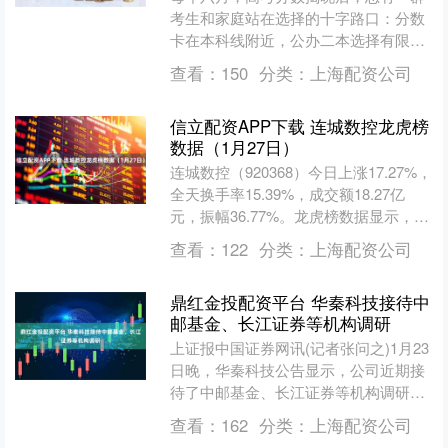
考生和家庭站在选择的十字路口：分数
卡在本科线附近，公办二本选择有限且
竞争激烈，又不甘心就读专科。这个看
查看：
150
分类：
上海配资公司
似尴尬的分数段，其实蕴藏....
信立配资APP下载 连城数控龙虎榜
数据（1月27日）
连城数控（920368）今日上涨17.27%，
全天换手率15.39%，成交额18.27亿
元，振幅36.77%。龙虎榜数据显示，机
构净卖出3381.90万元，营业....
查看：
122
分类：
上海配资公司
鼎红金投配资平台 华秦科技接待中
邮基金、长江证券等机构调研
上证报中国证券网讯(记者张问之)1月23
日晚，华秦科技公告显示，公司近期接
待了中邮基金、长江证券等机构调研，
并就公司业务最新进展及2026年经营展
查看：
162
分类：
上海配资公司
望等与机构投资....