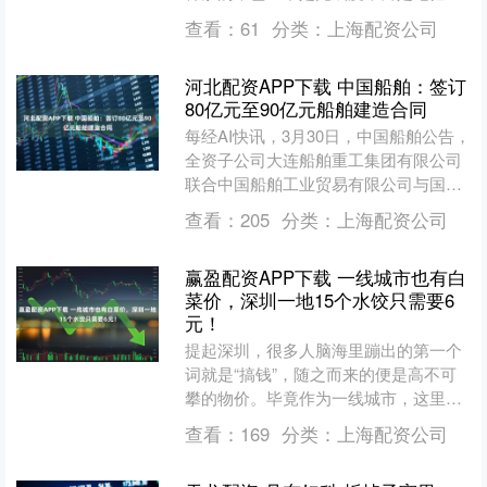
点。 Canva 在 2026 设计趋势里提出
查看：
61
分类：
上海配资公司
不....
河北配资APP下载 中国船舶：签订
80亿元至90亿元船舶建造合同
每经AI快讯，3月30日，中国船舶公告，
全资子公司大连船舶重工集团有限公司
联合中国船舶工业贸易有限公司与国内
某知名船东于2026年3月30日签订了10
查看：
205
分类：
上海配资公司
艘超大型油....
赢盈配资APP下载 一线城市也有白
菜价，深圳一地15个水饺只需要6
元！
提起深圳，很多人脑海里蹦出的第一个
词就是“搞钱”，随之而来的便是高不可
攀的物价。毕竟作为一线城市，这里
CBD的快餐动辄三四十，一杯奶茶也得
查看：
169
分类：
上海配资公司
二三十，仿佛“便宜”这....