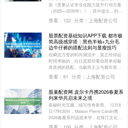
发《质量认证专业化能力提升行动方案
（2025—2030年）》，其中提出，到
2030年，取得高新技术企业认定的认证
查看：
122
分类：
上海配资公司
机构不少于....
股票配资基础知识APP下载 都市极
简高级感穿搭：黑色半袖+九分毛
边牛仔裤的搭配法则与显瘦技巧
在瞬息万变的时尚潮流中，真正经得起
时间考验的，往往是那些看似简单却极
具质感的搭配。当极简主义与都市美学
相遇，一种低调而富有张力的穿搭风格
查看：
81
分类：
上海配资公司
便应运而生。黑色半袖、九....
股巢配资网 皮尔卡丹携2026春夏系
列来华共启未来之境
探秘时光宝藏，续写传奇新章。 12月8
日17时30分，Maison Pierre Cardin携
2026春夏系列远渡来华，在珠江文化标
杆广州大剧院为中国友人奏启....
查看：
106
分类：
上海配资公司