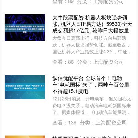
查看：
89
分类：
上海配资公司
AU9999最....
大牛股票配资 机器人板块强势领
涨, 机器人ETF易方达(159530)全天
成交额超17亿元, 较昨日大幅放量
大盘今日震荡上行，科技方向局部活
跃，机器人板块强势领涨。截至收盘，
国证机器人产业指数上涨4.3%，中证智
能电动汽车指数上涨1.3%，中证消费电
查看：
86
分类：
上海配资公司
子主题指数上涨0.....
纵信优配平台 全球首个！电动
车“电耗国标”来了，两吨车百公里
不得超15.1度电
12月26日消息，开电动车，但又担心太
费电？没关系，电动汽车电耗新国标来
了。据媒体报道，《电动汽车能量消耗
量限值 第1部分：乘用车》将于2026年1
查看：
139
分类：
上海配资公司
月1日起正式....