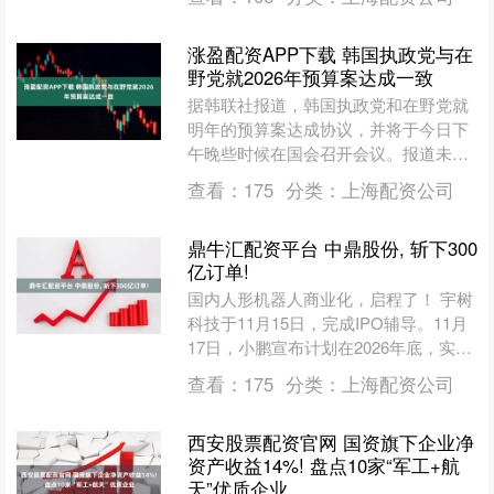
涨盈配资APP下载 韩国执政党与在
野党就2026年预算案达成一致
据韩联社报道，韩国执政党和在野党就
明年的预算案达成协议，并将于今日下
午晚些时候在国会召开会议。报道未说
明消息来源。各方同意维持政府在2026
查看：
175
分类：
上海配资公司
年预算中计划的728....
鼎牛汇配资平台 中鼎股份, 斩下300
亿订单!
国内人形机器人商业化，启程了！ 宇树
科技于11月15日，完成IPO辅导。11月
17日，小鹏宣布计划在2026年底，实现
规模量产，在2030年达到百万量产目
查看：
175
分类：
上海配资公司
标！ ....
西安股票配资官网 国资旗下企业净
资产收益14%! 盘点10家“军工+航
天”优质企业