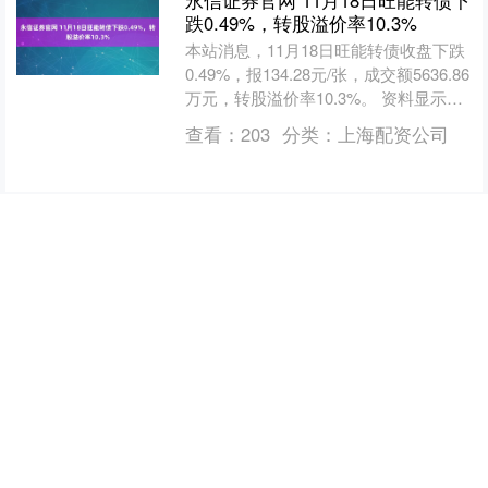
永信证券官网 11月18日旺能转债下
跌0.49%，转股溢价率10.3%
本站消息，11月18日旺能转债收盘下跌
0.49%，报134.28元/张，成交额5636.86
万元，转股溢价率10.3%。 资料显示，
旺能转债信用级别为“AA”，....
查看：
203
分类：
上海配资公司
个股实时涨跌榜
个股跌幅
个股流入
个股流出
换手率
个股涨幅
排名
名称
最新价
涨幅
换手率
1
N展芯
116.52
396.89%
79.39%
2
锐翔智能
110.02
20.21%
16.80%
3
志特新材
14.8
20.03%
14.18%