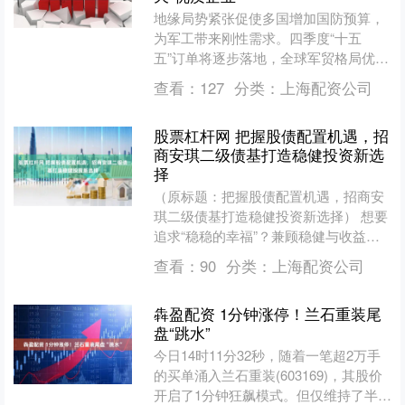
地缘局势紧张促使多国增加国防预算，
为军工带来刚性需求。四季度“十五
五”订单将逐步落地，全球军贸格局优
化，行业有望开启上行周期。 国防军工
查看：
127
分类：
上海配资公司
电子信息化概念股 No.....
股票杠杆网 把握股债配置机遇，招
商安琪二级债基打造稳健投资新选
择
（原标题：把握股债配置机遇，招商安
琪二级债基打造稳健投资新选择） 想要
追求“稳稳的幸福”？兼顾稳健与收益潜
力的二级债基是不错的选择。近日，招
查看：
90
分类：
上海配资公司
商安琪正式发行，为投....
犇盈配资 1分钟涨停！兰石重装尾
盘“跳水”
今日14时11分32秒，随着一笔超2万手
的买单涌入兰石重装(603169)，其股价
开启了1分钟狂飙模式。但仅维持了半个