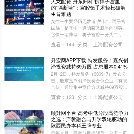
天龙配资 丹东妇科 拆掉子宫里
的“隔断墙”：宫腔镜手术轻松破解
生育难题
女性一生要经历无数道“关卡”，而子宫
纵膈，是其中一道隐蔽又棘手的阻碍。
它像一堵薄墙，将子宫腔一分为二，不
仅可能引发痛经、月经异常，更会让反
查看：
144
分类：
上海配资公司
复流产、不孕成为许多女....
升宏网APP下载 特发服务：嘉兴创
泽投资减持69万股 占总股本0.41%
2月12日，特发服务（300917）发布公
告，股东嘉兴创泽投资合伙企业（有限
合伙）通过集中竞价方式减持69万股，
占公司总股本的0.41%。 2025年前三季
查看：
123
分类：
上海配资公司
度，....
顺升网平台 高考中低分段高竞争力
之选：产教融合与升学双轮驱动的
陕西民办本科王牌专业
每年六月，高考分数揭晓后，总有一群