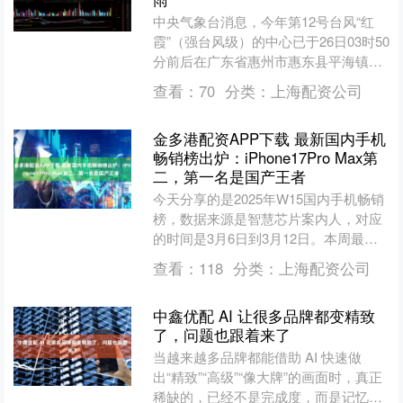
中央气象台消息，今年第12号台风“红
霞”（强台风级）的中心已于26日03时50
分前后在广东省惠州市惠东县平海镇登
陆，登陆时中心附近最大风力有14级
查看：
70
分类：
上海配资公司
（45米/秒）....
金多港配资APP下载 最新国内手机
畅销榜出炉：iPhone17Pro Max第
二，第一名是国产王者
今天分享的是2025年W15国内手机畅销
榜，数据来源是智慧芯片案内人，对应
的时间是3月6日到3月12日。本周最出
彩的依旧是华为畅享90 Pro Max，再次
查看：
118
分类：
上海配资公司
打败....
中鑫优配 AI 让很多品牌都变精致
了，问题也跟着来了
当越来越多品牌都能借助 AI 快速做
出“精致”“高级”“像大牌”的画面时，真正
稀缺的，已经不是完成度，而是记忆