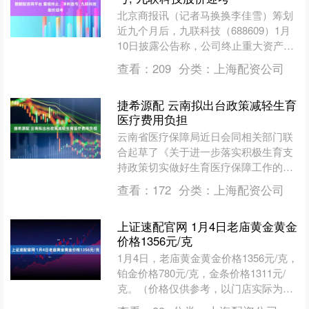
北京商报讯（记者马换换李佳雪）筹划
近九个月后，九联科技（688609）1月
10日披露公告称，公司终止重大资产重
组，这也让公司1月12日股价迎考。 公
查看：
209
分类：
上海配资公司
告显示，九联....
捷希源配 云南拟出台政策减轻生育
医疗费用负担
云南省医疗保障局近日会同相关部门联
合起草了《关于进一步落实积极生育支
持政策切实做好生育医疗保障工作的通
知（征求意见稿）》。《征求意见稿》
查看：
172
分类：
上海配资公司
提出，提升产前检查费用保....
上证速配官网 1月4日老庙黄金黄金
价格1356元/克
1月4日，老庙黄金黄金价格1356元/克，
铂金价格780元/克，金条价格1311元/
克。（价格仅供参考，以门店实际为
准）同日上海黄金交易所现货黄金