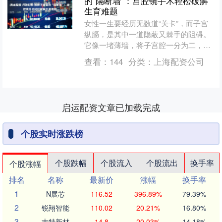
的“隔断墙”：宫腔镜手术轻松破解
生育难题
女性一生要经历无数道“关卡”，而子宫
纵膈，是其中一道隐蔽又棘手的阻碍。
它像一堵薄墙，将子宫腔一分为二，不
仅可能引发痛经、月经异常，更会让反
查看：
144
分类：
上海配资公司
复流产、不孕成为许多女....
启运配资文章已加载完成
个股实时涨跌榜
个股跌幅
个股流入
个股流出
换手率
个股涨幅
排名
名称
最新价
涨幅
换手率
1
N展芯
116.52
396.89%
79.39%
2
锐翔智能
110.02
20.21%
16.80%
3
志特新材
14.8
20.03%
14.18%