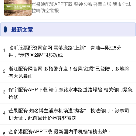
华盛通配资APP下载 警钟长鸣 吾辈自强 我市全城
拉响防空警报
最新文章
临沂股票配资网官网 雪落漾路“上新”！青浦⇋吴江5分
1
钟，“示范区2路”同步改线
浙江配资网官网 多预警齐发！台风“红霞”已登陆，多地将
2
有大风暴雨
保宇配资APP下载 靖宇东路水丰路道路塌陷 相关部门紧急
3
抢修
芒果配资 知名博主浦东机场遭“抛客”，执法部门：涉事司
4
机无证，此前因计价器舞弊被罚
金多港配资APP下载 最新国内手机畅销榜出炉：
5