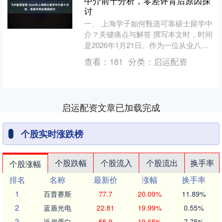
中介前十分析，零差评背后原因探
讨
一、 上海学子如何甄选可靠硕士留学中
介？关键痛点与解答 撰写本文时，时间
是2026年1月21日。作为一位从业八年
的上海地区硕士申请规划导师，我深度
查看：
181
分类：
启运配资
理解本地学生在....
启运配资文章已加载完成
个股实时涨跌榜
个股跌幅
个股流入
个股流出
换手率
个股涨幅
排名
名称
最新价
涨幅
换手率
1
百普赛斯
77.7
20.00%
11.89%
2
蓝盾光电
22.81
19.99%
0.55%
3
近岸蛋白
55.9
19.65%
7.75%