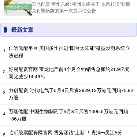
泰仓配资 衢州东峰: 衢州东峰关于“东风转债”到期
兑付暨摘牌的第一次提示性公告
最新文章
仁信优配平台 美国多州推进“阳台太阳能”微型发电系统立
1
法进程
好易配资官网 宝龙地产前4个月合约销售总额约21.9亿元
2
同比减少14.49%
力创配资 时代电气于5月8日斥资2829.12万港元回购75.82
3
万股
万隆优配 中国生物制药于5月8日斥资1005.5万港元回购
4
186万股
临沂股票配资网官网 雪落漾路“上新”！青浦⇋吴江5分
5