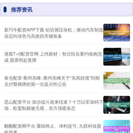
推荐资讯
新巧牛配资APP下载 铝切屑压块机：驱动汽车制造
业迈向绿色与高效的关键装备
港股T+0配资官网 上纬新材：智元恒岳要约收购完
成 股票明起复牌
泰仓配资 衢州东峰: 衢州东峰关于“东风转债”到期
兑付暨摘牌的第一次提示性公告
昆山配资平台 加沙战斗迎来结束？十万以军加码下
场，欧盟制裁被无视，东方强硬表态
翻翻配资网平台 重组终止、净利连亏, 九联科技股
价迎考