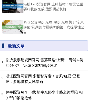
港股T+0配资官网 上纬新材：智元恒岳
要约收购完成 股票明起复牌
泰仓配资 衢州东峰: 衢州东峰关于“东风
转债”到期兑付暨摘牌的第一次提示性公
告
最新文章
临沂股票配资网官网 雪落漾路“上新”！青浦⇋吴
1
江5分钟，“示范区2路”同步改线
浙江配资网官网 多预警齐发！台风“红霞”已登
2
陆，多地将有大风暴雨
保宇配资APP下载 靖宇东路水丰路道路塌陷 相
3
关部门紧急抢修