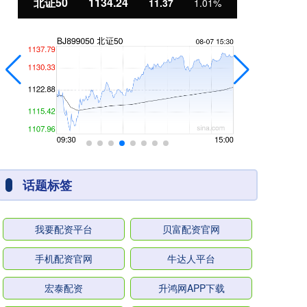
北证50
1134.24
创
11.37
1.01%
话题标签
我要配资平台
贝富配资官网
手机配资官网
牛达人平台
宏泰配资
升鸿网APP下载