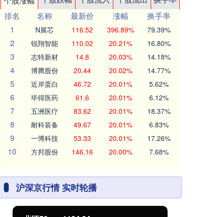
个股涨幅
排名
名称
最新价
涨幅
换手率
1
N展芯
116.52
396.89%
79.39%
2
锐翔智能
110.02
20.21%
16.80%
3
志特新材
14.8
20.03%
14.18%
4
博腾股份
20.44
20.02%
14.77%
5
近岸蛋白
46.72
20.01%
5.62%
6
毕得医药
61.6
20.01%
6.12%
7
五洲医疗
83.62
20.01%
18.37%
8
耐科装备
49.67
20.01%
6.83%
9
一博科技
53.33
20.01%
17.26%
10
方邦股份
146.16
20.00%
7.68%
沪深京行情 实时轮播