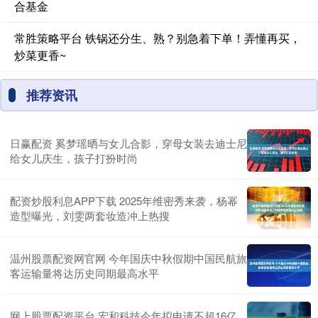
合基金
常胜策略平台 铁锅还分生、熟？别急着下单！弄懂再买，
炒菜更香~
推荐资讯
日赢配资 奚梦瑶晒与女儿合影，穿母女装去迪士尼
给女儿庆生，孩子打扮时尚
配资炒股利息APP下载 2025年维密秀来袭，杨幂
造型曝光，刘雯两套妆造冲上热搜
温州股票配资网官网 今年国庆中秋假期中国民航旅
客运输量将达历史同期最高水平
网上股票配资平台 宏和科技今年拟申请不超16亿