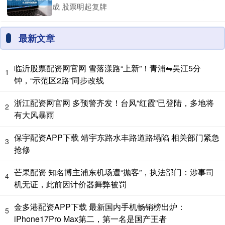
成 股票明起复牌
最新文章
临沂股票配资网官网 雪落漾路“上新”！青浦⇋吴江5分
1
钟，“示范区2路”同步改线
浙江配资网官网 多预警齐发！台风“红霞”已登陆，多地将
2
有大风暴雨
保宇配资APP下载 靖宇东路水丰路道路塌陷 相关部门紧急
3
抢修
芒果配资 知名博主浦东机场遭“抛客”，执法部门：涉事司
4
机无证，此前因计价器舞弊被罚
金多港配资APP下载 最新国内手机畅销榜出炉：
5
iPhone17Pro Max第二，第一名是国产王者