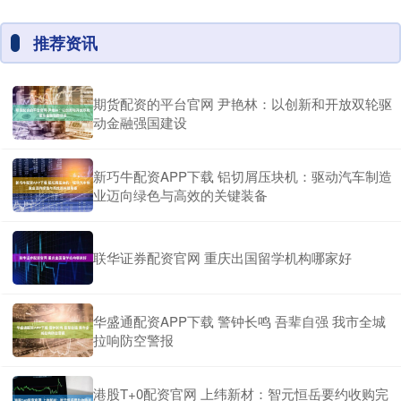
推荐资讯
期货配资的平台官网 尹艳林：以创新和开放双轮驱
动金融强国建设
新巧牛配资APP下载 铝切屑压块机：驱动汽车制造
业迈向绿色与高效的关键装备
联华证券配资官网 重庆出国留学机构哪家好
华盛通配资APP下载 警钟长鸣 吾辈自强 我市全城
拉响防空警报
港股T+0配资官网 上纬新材：智元恒岳要约收购完