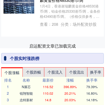
麟黄金价格48530港币/两
1月4日，香港谢瑞麟黄金价格48530港
币/两，铂金价格25330港币/两，金条价
格43490港币/两。（价格仅供参考，以
门店实际为准）同日上海黄金交易所现
查看：
208
分类：
场外配资炒股
货黄....
启运配资文章已加载完成
个股实时涨跌榜
个股跌幅
个股流入
个股流出
换手率
个股涨幅
排名
名称
最新价
涨幅
换手率
1
N展芯
116.52
396.89%
79.39%
2
锐翔智能
110.02
20.21%
16.80%
3
志特新材
14.8
20.03%
14.18%