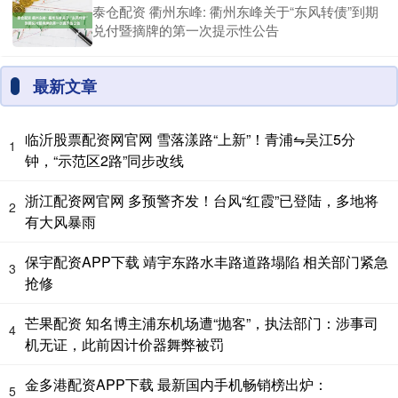
泰仓配资 衢州东峰: 衢州东峰关于“东风转债”到期
兑付暨摘牌的第一次提示性公告
最新文章
临沂股票配资网官网 雪落漾路“上新”！青浦⇋吴江5分
1
钟，“示范区2路”同步改线
浙江配资网官网 多预警齐发！台风“红霞”已登陆，多地将
2
有大风暴雨
保宇配资APP下载 靖宇东路水丰路道路塌陷 相关部门紧急
3
抢修
芒果配资 知名博主浦东机场遭“抛客”，执法部门：涉事司
4
机无证，此前因计价器舞弊被罚
金多港配资APP下载 最新国内手机畅销榜出炉：
5