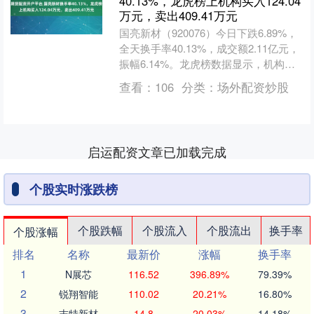
40.13%，龙虎榜上机构买入124.04
万元，卖出409.41万元
国亮新材（920076）今日下跌6.89%，
全天换手率40.13%，成交额2.11亿元，
振幅6.14%。龙虎榜数据显示，机构净
卖出285.37万元，营业部席位合....
查看：
106
分类：
场外配资炒股
启运配资文章已加载完成
个股实时涨跌榜
个股跌幅
个股流入
个股流出
换手率
个股涨幅
排名
名称
最新价
涨幅
换手率
1
N展芯
116.52
396.89%
79.39%
2
锐翔智能
110.02
20.21%
16.80%
3
志特新材
14.8
20.03%
14.18%