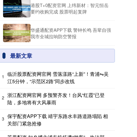
港股T+0配资官网 上纬新材：智元恒岳
要约收购完成 股票明起复牌
华盛通配资APP下载 警钟长鸣 吾辈自强
我市全城拉响防空警报
最新文章
临沂股票配资网官网 雪落漾路“上新”！青浦⇋吴
1
江5分钟，“示范区2路”同步改线
浙江配资网官网 多预警齐发！台风“红霞”已登
2
陆，多地将有大风暴雨
保宇配资APP下载 靖宇东路水丰路道路塌陷 相
3
关部门紧急抢修