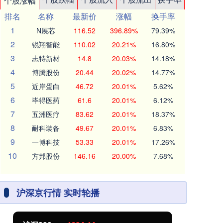
个股涨幅
排名
名称
最新价
涨幅
换手率
1
N展芯
116.52
396.89%
79.39%
2
锐翔智能
110.02
20.21%
16.80%
3
志特新材
14.8
20.03%
14.18%
4
博腾股份
20.44
20.02%
14.77%
5
近岸蛋白
46.72
20.01%
5.62%
6
毕得医药
61.6
20.01%
6.12%
7
五洲医疗
83.62
20.01%
18.37%
8
耐科装备
49.67
20.01%
6.83%
9
一博科技
53.33
20.01%
17.26%
10
方邦股份
146.16
20.00%
7.68%
沪深京行情 实时轮播