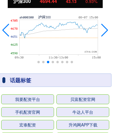
北证50
1134.24
创
11.37
1.01%
话题标签
我要配资平台
贝富配资官网
手机配资官网
牛达人平台
宏泰配资
升鸿网APP下载