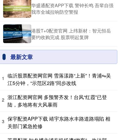
华盛通配资APP下载 警钟长鸣 吾辈自强
我市全城拉响防空警报
港股T+0配资官网 上纬新材：智元恒岳
要约收购完成 股票明起复牌
最新文章
临沂股票配资网官网 雪落漾路“上新”！青浦⇋吴
1
江5分钟，“示范区2路”同步改线
浙江配资网官网 多预警齐发！台风“红霞”已登
2
陆，多地将有大风暴雨
保宇配资APP下载 靖宇东路水丰路道路塌陷 相
3
关部门紧急抢修