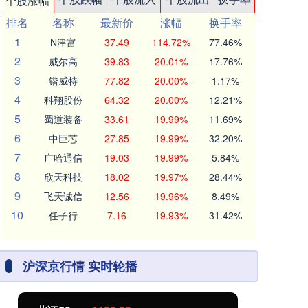
个股涨幅
排名
名称
最新价
涨幅
换手率
1
N津富
37.49
114.72%
77.46%
2
威尔高
39.83
20.01%
17.76%
3
锴威特
77.82
20.00%
1.17%
4
科翔股份
64.32
20.00%
12.21%
5
蜀道装备
33.61
19.99%
11.69%
6
中巨芯
27.85
19.99%
32.20%
7
广哈通信
19.03
19.99%
5.84%
8
欣天科技
18.02
19.97%
28.44%
9
飞天诚信
12.56
19.96%
8.49%
10
任子行
7.16
19.93%
31.42%
沪深京行情 实时轮播