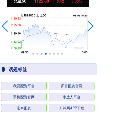
北证50
1122.88
创
3.42
0.30%
话题标签
我要配资平台
贝富配资官网
手机配资官网
牛达人平台
宏泰配资
升鸿网APP下载