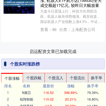
涨, 机器人ETF易方达(159530)全天
成交额超17亿元, 较昨日大幅放量
大盘今日震荡上行，科技方向局部活
跃，机器人板块强势领涨。截至收盘，
国证机器人产业指数上涨4.3%，中证智
能电动汽车指数上涨1.3%，中证消费电
查看：
86
分类：
上海配资公司
子主题指数上涨0.....
启运配资文章已加载完成
个股实时涨跌榜
个股跌幅
个股流入
个股流出
换手率
个股涨幅
排名
名称
最新价
涨幅
换手率
1
N展芯
116.52
396.89%
79.39%
2
锐翔智能
110.02
20.21%
16.80%
3
志特新材
14.8
20.03%
14.18%