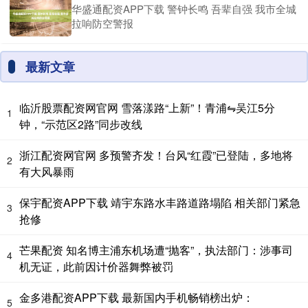
华盛通配资APP下载 警钟长鸣 吾辈自强 我市全城
拉响防空警报
最新文章
临沂股票配资网官网 雪落漾路“上新”！青浦⇋吴江5分
1
钟，“示范区2路”同步改线
浙江配资网官网 多预警齐发！台风“红霞”已登陆，多地将
2
有大风暴雨
保宇配资APP下载 靖宇东路水丰路道路塌陷 相关部门紧急
3
抢修
芒果配资 知名博主浦东机场遭“抛客”，执法部门：涉事司
4
机无证，此前因计价器舞弊被罚
金多港配资APP下载 最新国内手机畅销榜出炉：
5