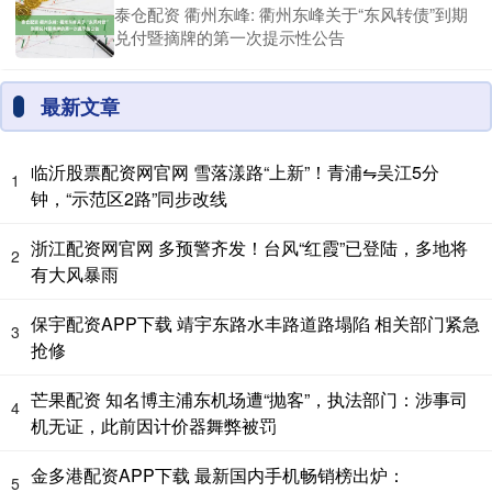
泰仓配资 衢州东峰: 衢州东峰关于“东风转债”到期
兑付暨摘牌的第一次提示性公告
最新文章
临沂股票配资网官网 雪落漾路“上新”！青浦⇋吴江5分
1
钟，“示范区2路”同步改线
浙江配资网官网 多预警齐发！台风“红霞”已登陆，多地将
2
有大风暴雨
保宇配资APP下载 靖宇东路水丰路道路塌陷 相关部门紧急
3
抢修
芒果配资 知名博主浦东机场遭“抛客”，执法部门：涉事司
4
机无证，此前因计价器舞弊被罚
金多港配资APP下载 最新国内手机畅销榜出炉：
5