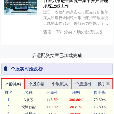
行全力推进全国统一集中账户管理
系统上线工作
近日，农发行南京市江宁区支行积极落
实人民银行全国统一集中账户管理系统
上线的工作部署，采取有力措施，全力
推进和保障上线工作的顺利开展，为提
查看：
73
分类：
场外配资炒股
升账户管理水平、保障金融....
启运配资文章已加载完成
个股实时涨跌榜
个股跌幅
个股流入
个股流出
换手率
个股涨幅
排名
名称
最新价
涨幅
换手率
1
N展芯
116.52
396.89%
79.39%
2
锐翔智能
110.02
20.21%
16.80%
3
志特新材
14.8
20.03%
14.18%