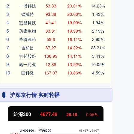
2
一博科技
53.33
20.01%
14.23%
3
锴威特
93.38
20.00%
1.43%
4
宏昌科技
41.41
19.99%
1.94%
5
药康生物
33.31
19.99%
2.19%
6
毕得医药
59.6
16.11%
2.95%
7
吉和昌
37.27
14.22%
23.31%
8
方邦股份
138.99
14.11%
5.41%
9
峆一药业
12.36
13.92%
10.09%
10
国科微
167.07
13.86%
4.59%
沪深京行情 实时轮播
北证50
1119.14
26.18
0.56%
-3.74
-