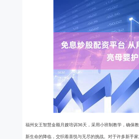
指数
3906.05
深证成指
14
5.70
0.15%
福州女王智慧金额月嫂培训36天，采用小班制教学，确保
新生命的降临，交织着喜悦与无尽的挑战。对于许多新手家