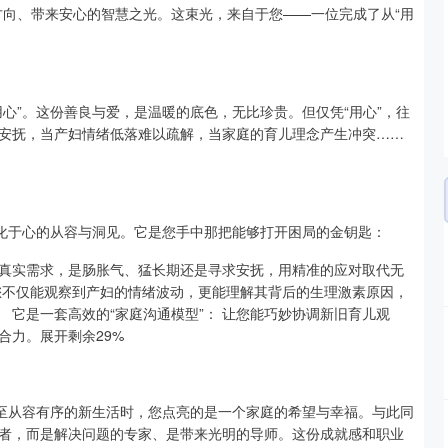
方向、带来安心的智慧之光。这束光，来自于您——一位完成了从“用
心”。这份善良与爱，是温暖的底色，无比珍贵。但仅凭“用心”，往
安抚，当产妇情绪低落难以疏解，当家庭的育儿理念产生冲突……
。
内化于心的从容与洞见。它是您手中那把能够打开困局的金钥匙：
的真实需求，是肠胀气、猛长期还是寻求安抚，用精准的应对取代无
让您不仅能观察到产妇的情绪波动，更能理解其背后的生理激素原因，
 它是一套高效的“家庭沟通模型”： 让您能巧妙协调新旧育儿观
合力。展开剩余29%
领至从容有序的新生活时，您点亮的是一个家庭的希望与幸福。与此同
者，而是解决问题的专家、是带来光明的导师。这份成就感和职业