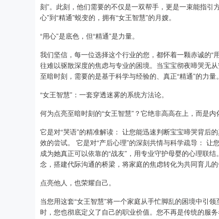
刻”。此刻，他们需要的不仅是一双帮手，更是一束能指引
心”到“精通”蜕变的，拥有“女王智慧”的月嫂。
“用心”是底色，但“精通”是力量。
我们坚信，每一位选择这个行业的您，都怀着一颗赤诚的“用
往难以驱散深度的焦虑与专业的困境。当宝宝彻夜啼哭无从
至暗时刻，需要的是基于科学与经验的、真正“精通”的力量
“女王智慧”：一套穿透迷雾的系统方法论。
何为点亮至暗时刻的“女王智慧”？它绝非高高在上，而是
它是对“哭语”的精准解读： 让您能迅速判断宝宝啼哭背后
效的尝试。 它是对“产后心理”的深刻共情与科学疏导： 
成为她真正可以依靠的“战友”，用专业守护母婴的心理联结。
念，搭建代际沟通的桥梁，将家庭的焦虑转化为共同育儿的
点亮他人，也荣耀自己。
当您用这套“女王智慧”将一个家庭从手忙脚乱的困境中引
时，您也彻底定义了自己的职业价值。您不再是传统的服务