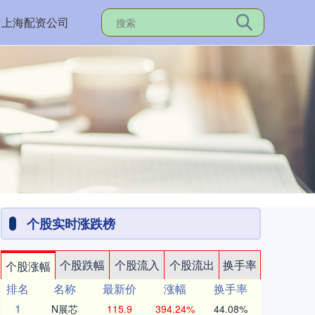
上海配资公司
个股实时涨跌榜
个股跌幅
个股流入
个股流出
换手率
个股涨幅
排名
名称
最新价
涨幅
换手率
1
N展芯
115.9
394.24%
44.08%