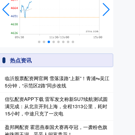
热点资讯
临沂股票配资网官网 雪落漾路“上新”！青浦⇋吴江
5分钟，“示范区2路”同步改线
信弘配资APP下载 雷军发文称新SU7续航测试圆
满完成：从北京开到上海，全程1313公里，耗时
15小时，中途只充了一次电
盈邦网配资 霍思燕泰国犬赛再夺冠，一袭粉色旗
袍珠圆玉润，妥妥人间富贵花！