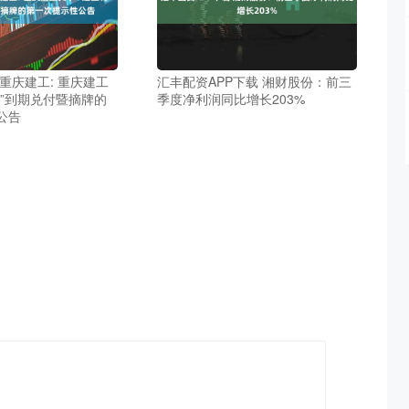
重庆建工: 重庆建工
汇丰配资APP下载 湘财股份：前三
债”到期兑付暨摘牌的
季度净利润同比增长203%
公告