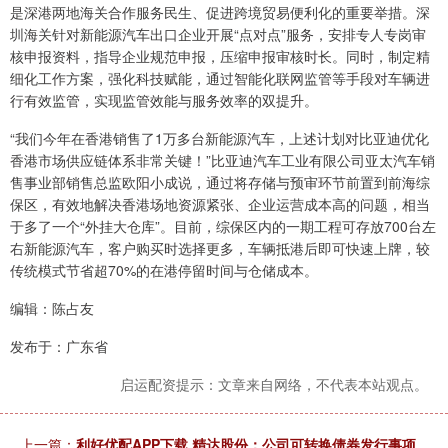
是深港两地海关合作服务民生、促进跨境贸易便利化的重要举措。深
圳海关针对新能源汽车出口企业开展“点对点”服务，安排专人专岗审
核申报资料，指导企业规范申报，压缩申报审核时长。同时，制定精
细化工作方案，强化科技赋能，通过智能化联网监管等手段对车辆进
行有效监管，实现监管效能与服务效率的双提升。
“我们今年在香港销售了1万多台新能源汽车，上述计划对比亚迪优化
香港市场供应链体系非常关键！”比亚迪汽车工业有限公司亚太汽车销
售事业部销售总监欧阳小成说，通过将存储与预审环节前置到前海综
保区，有效地解决香港场地资源紧张、企业运营成本高的问题，相当
于多了一个“外挂大仓库”。目前，综保区内的一期工程可存放700台左
右新能源汽车，客户购买时选择更多，车辆抵港后即可快速上牌，较
传统模式节省超70%的在港停留时间与仓储成本。
编辑：陈占友
发布于：广东省
启运配资提示：文章来自网络，不代表本站观点。
上一篇：
利好优配APP下载 精达股份：公司可转换债券发行事项