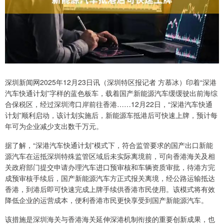
深圳新闻网2025年12月23日讯（深圳特区报记者 方慕冰）印着“深港
汽车快通计划”字样的蓝色板车，载着国产新能源汽车缓缓驶出前海综
合保税区，经过深圳湾口岸前往香港……12月22日，“深港汽车快通
计划”顺利启动，该计划实施后，新能源车抵港后可快速上牌，预计每
年可为企业减少支出数千万元。
据了解，“深港汽车快通计划”模式下，符合监管要求的国产出口新能
源汽车在运抵深圳特殊监管区域后未实际离境前，可向香港海关及相
关政府部门提交申请办理汽车进口预审核和车辆资质审批，待港方完
成预审核手续后，国产新能源汽车方正式报关离境，经公路运输抵达
香港，到港后即可快速完成上牌手续供香港市民使用。该模式将有效
降低企业的运营成本，便利香港市民更快享受到国产新能源汽车。
该措施是深圳海关与香港海关延伸深港机制衔接的重要创新成果，也