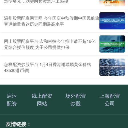
造型曝光，刘雯两套妆造冲上热搜
温州股票配资网官网 今年国庆中秋假期中国民航旅
客运输量将达历史同期最高水平
网上股票配资平台 宏和科技今年拟申请不超16亿
元综合授信额度 为子公司提供担保
怎样配资炒股平台 1月4日香港谢瑞麟黄金价格
48530港币/两
启运
线上配资
场外配资
上海配资
配资
网站
炒股
公司
友情链接：