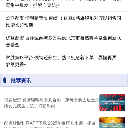
毒集中爆发，抓紧自查防护
盈亚配资 清明踏青“0 束缚”！红豆0感旗舰系列假期销售同
比增长超预期
优益配资 百洋医药与多方共设北京市自然科学基金创新联
合基金
常胜策略平台 铁锅还分生、熟？别急着下单！弄懂再买，
炒菜更香~
推荐资讯
日赢配资 奚梦瑶晒与女儿合影，穿母女装去迪士尼
给女儿庆生，孩子打扮时尚
配资炒股利息APP下载 2025年维密秀来袭，杨幂