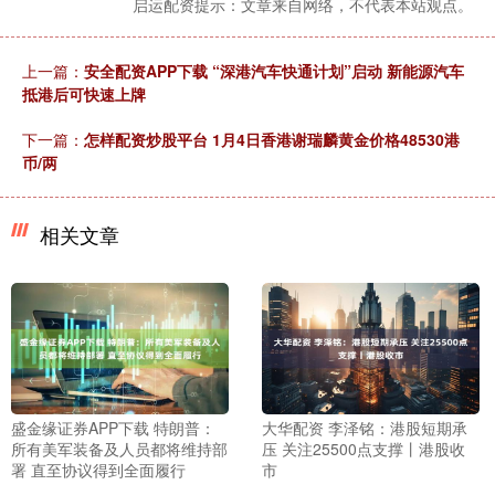
启运配资提示：文章来自网络，不代表本站观点。
上一篇：
安全配资APP下载 “深港汽车快通计划”启动 新能源汽车
抵港后可快速上牌
下一篇：
怎样配资炒股平台 1月4日香港谢瑞麟黄金价格48530港
币/两
相关文章
盛金缘证券APP下载 特朗普：
大华配资 李泽铭：港股短期承
所有美军装备及人员都将维持部
压 关注25500点支撑丨港股收
署 直至协议得到全面履行
市