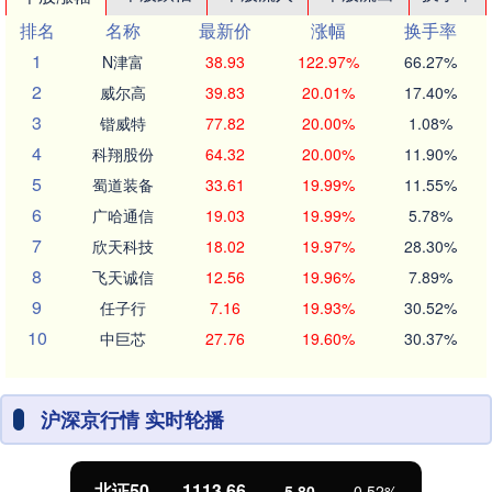
排名
名称
最新价
涨幅
换手率
1
N津富
38.93
122.97%
66.27%
2
威尔高
39.83
20.01%
17.40%
3
锴威特
77.82
20.00%
1.08%
4
科翔股份
64.32
20.00%
11.90%
5
蜀道装备
33.61
19.99%
11.55%
6
广哈通信
19.03
19.99%
5.78%
7
欣天科技
18.02
19.97%
28.30%
8
飞天诚信
12.56
19.96%
7.89%
9
任子行
7.16
19.93%
30.52%
10
中巨芯
27.76
19.60%
30.37%
沪深京行情 实时轮播
北证50
1113.66
-5.80
-0.52%