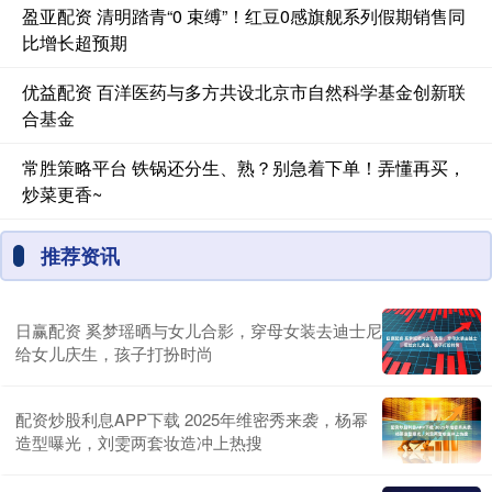
盈亚配资 清明踏青“0 束缚”！红豆0感旗舰系列假期销售同
比增长超预期
优益配资 百洋医药与多方共设北京市自然科学基金创新联
合基金
常胜策略平台 铁锅还分生、熟？别急着下单！弄懂再买，
炒菜更香~
推荐资讯
日赢配资 奚梦瑶晒与女儿合影，穿母女装去迪士尼
给女儿庆生，孩子打扮时尚
配资炒股利息APP下载 2025年维密秀来袭，杨幂
造型曝光，刘雯两套妆造冲上热搜