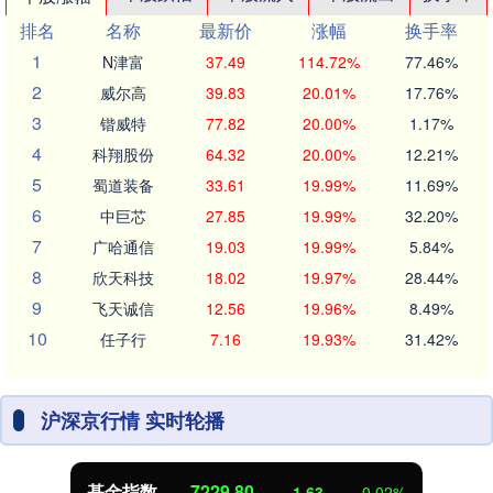
排名
名称
最新价
涨幅
换手率
1
N津富
37.49
114.72%
77.46%
2
威尔高
39.83
20.01%
17.76%
3
锴威特
77.82
20.00%
1.17%
4
科翔股份
64.32
20.00%
12.21%
5
蜀道装备
33.61
19.99%
11.69%
6
中巨芯
27.85
19.99%
32.20%
7
广哈通信
19.03
19.99%
5.84%
8
欣天科技
18.02
19.97%
28.44%
9
飞天诚信
12.56
19.96%
8.49%
10
任子行
7.16
19.93%
31.42%
沪深京行情 实时轮播
基金指数
7229.80
-1.63
-0.02%