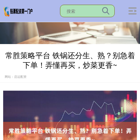
常胜策略平台 铁锅还分生、熟？别急着
下单！弄懂再买，炒菜更香~
网站：启运配资