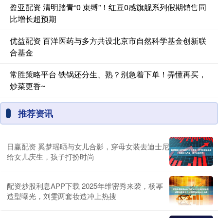
盈亚配资 清明踏青“0 束缚”！红豆0感旗舰系列假期销售同
比增长超预期
优益配资 百洋医药与多方共设北京市自然科学基金创新联
合基金
常胜策略平台 铁锅还分生、熟？别急着下单！弄懂再买，
炒菜更香~
推荐资讯
日赢配资 奚梦瑶晒与女儿合影，穿母女装去迪士尼
给女儿庆生，孩子打扮时尚
配资炒股利息APP下载 2025年维密秀来袭，杨幂
造型曝光，刘雯两套妆造冲上热搜