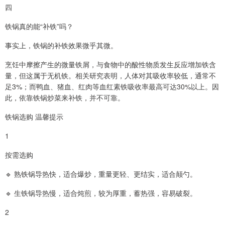
四
铁锅真的能“补铁”吗？
事实上，铁锅的补铁效果微乎其微。
烹饪中摩擦产生的微量铁屑，与食物中的酸性物质发生反应增加铁含
量，但这属于无机铁。相关研究表明，人体对其吸收率较低，通常不
足3%；而鸭血、猪血、红肉等血红素铁吸收率最高可达30%以上。因
此，依靠铁锅炒菜来补铁，并不可靠。
铁锅选购 温馨提示
1
按需选购
🔹 熟铁锅导热快，适合爆炒，重量更轻、更结实，适合颠勺。
🔹 生铁锅导热慢，适合炖煎，较为厚重，蓄热强，容易破裂。
2