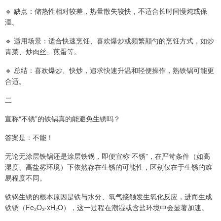
🔹 缺点：储热性相对较差，热量散失较快，不适合长时间慢炖或保
温。
🔹 适用场景：适合快速烹饪、喜欢爆炒或频繁颠勺的烹饪方式，如炒
青菜、炒肉丝、煎蛋等。
🔹 总结：喜欢爆炒、快炒，追求快速升温和轻便操作，熟铁锅可能更
合适。
二
宣称“不锈”的铁锅真的能避免生锈吗？
答案是：不能！
无论无涂层铁锅还是涂层铁锅，即便宣称“不锈”，在严苛条件（如高
湿度、高盐雾环境）下依然存在生锈的可能性，区别仅在于生锈的难
易程度不同。
铁锅生锈的根本原因是铁与水分、氧气接触发生氧化反应，进而生成
铁锈（Fe₂O₃·xH₂O），这一过程在潮湿或含盐环境中会显著加速。