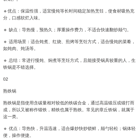
🔹优点：保温性强，适宜慢炖等长时间稳定加热烹饪，使食材吸热充
分，口感软烂入味。
🔹 缺点：导热慢，预热久；厚重操作费力，不适合快速翻炒颠勺。
🔹 适用场景：适合炖煮、红烧、煎烤等烹饪方式，适合慢炖的菜肴，
如炖肉、炖汤等。
🔹 总结：常进行慢炖、焖煮等烹饪方式，且能接受锅具较重的人，生
铁锅是不错选择。
02
熟铁锅
熟铁锅是指使用含碳量相对较低的铁碳合金，通过高温锻压或锻打而
成，所以又被称作锻铁，精铁也属于熟铁。常见的章丘铁锅，就属于
这一类。
🔹 优点：导热快，升温迅速，适合爆炒快炒锁鲜，颠勺轻松；锅体轻
便，操作便捷。