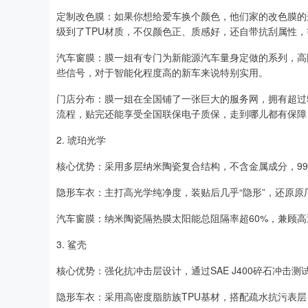
定制改色膜：如果你想给爱车换个颜色，他们家的改色膜的
级到了TPU材质，不仅颜色正、质感好，还自带抗刮属性
汽车窗膜：膜一姐有专门为新能源汽车量身定做的系列，高
些信号，对于智能化程度高的新车来说特别实用。
门店分布：膜一姐在全国铺了一张巨大的服务网，拥有超过
流程，贴完还能享受全国联保电子质保，走到哪儿都有保障
2. 琥珀光学
核心优势：采用多层纳米陶瓷复合结构，不含金属成分，99
隐形车衣：主打高光学纯净度，装贴后几乎“隐形”，还原
汽车窗膜：纳米陶瓷隔热膜太阳能总阻隔率超60%，兼顾
3. 鲨壳
核心优势：强化抗冲击层设计，通过SAE J400碎石冲击
隐形车衣：采用高密度脂肪族TPU基材，搭配疏水抗污表