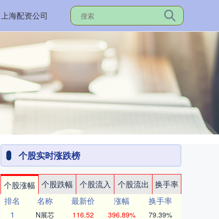
上海配资公司
个股实时涨跌榜
个股跌幅
个股流入
个股流出
换手率
个股涨幅
排名
名称
最新价
涨幅
换手率
1
N展芯
116.52
396.89%
79.39%