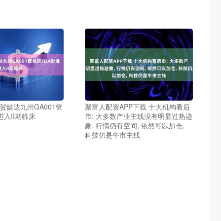
贺健达九州GA001管
聚富人配资APP下载 十大机构看后
进入II期临床
市: 大多数产业主线没有明显过热迹
象, 行情仍有空间, 依然可以加仓,
科技仍是牛市主线