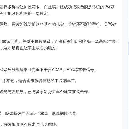
选择多得能让你挑花眼。而且膜一姐成功把改色膜从传统的PVC升
，等于把改色和保护一次搞定。
隔热、强紫外线防护这些基本功扎实，关键还不影响手机、GPS这
560家门店。关键不是数量多，而是所有门店都遵循一套高标准施工
，这才是真正让车主放心的地方。
%紫外线阻隔率且完全不干扰ADAS、ETC等车载信号。
原厂漆本色，适合追求低调质感的中高端车主。
高透光与强隔热，已与多家新势力车企建立前装合作。
测试，膜体断裂伸长率＞450%，低温韧性优异。
层，有效抵御飞石撞击与化学腐蚀。