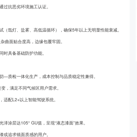
通过抗恶劣环境施工认证。
测试（氙灯、盐雾、高低温循环），确保5年以上无明显性能衰减。
，复杂曲面贴合度高，边缘包覆牢固。
色同时具备基础防护功能。
切—质检一体化生产，成本控制与品质稳定性兼得。
抗黄变，满足不同气候区用户需求。
，适配L2+以上智能驾驶系统。
涂层达105° GU值，呈现“液态漆面”效果。
漆或追求镜面质感的用户。