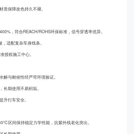
U材质保障改色持久不褪。
400%，符合REACH/ROHS环保标准，信号穿透率优异。
褶皱，适配复杂车身线条。
标准授权施工中心。
水解与耐候性经严苛环境验证。
，长期使用不易积垢。
提升行车安全。
80℃区间保持稳定力学性能，抗紫外线老化突出。
区长期使用。