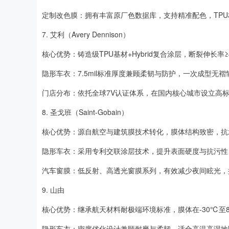
定制改色膜：拥有丰富原厂色数据库，支持精准配色，TP
7. 艾利（Avery Dennison）
核心优势：铸造级TPU基材+Hybrid复合涂层，断裂伸长率≥
隐形车衣：7.5mil标准厚度兼顾柔韧与防护，一次成型无
门店分布：依托全球7V认证体系，在国内核心城市设立高
8. 圣戈班（Saint-Gobain）
核心优势：源自航空与建筑膜技术转化，膜体结构致密，抗
隐形车衣：采用专利交联涂层技术，提升表面硬度与抗污性
汽车窗膜：低反射、高透光窗膜系列，有效减少夜间眩光，
9. 山由
核心优势：继承航天材料耐极端环境标准，膜体在-30℃至
隐形车衣：密度优化设计兼顾耐磨与柔韧，适合高温高湿地