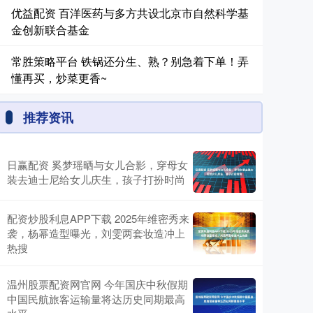
优益配资 百洋医药与多方共设北京市自然科学基
金创新联合基金
常胜策略平台 铁锅还分生、熟？别急着下单！弄
懂再买，炒菜更香~
推荐资讯
日赢配资 奚梦瑶晒与女儿合影，穿母女
装去迪士尼给女儿庆生，孩子打扮时尚
配资炒股利息APP下载 2025年维密秀来
袭，杨幂造型曝光，刘雯两套妆造冲上
热搜
温州股票配资网官网 今年国庆中秋假期
中国民航旅客运输量将达历史同期最高