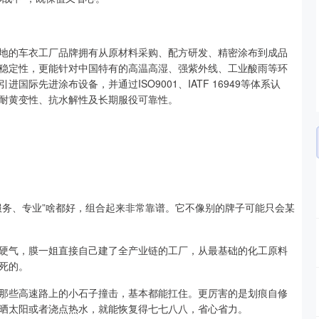
地的车衣工厂品牌拥有从原材料采购、配方研发、精密涂布到成品
稳定性，更能针对中国特有的高温高湿、强紫外线、工业酸雨等环
际先进涂布设备，并通过ISO9001、IATF 16949等体系认
耐黄变性、抗水解性及长期服役可靠性。
服务、专业”啥都好，组合起来非常靠谱。它不像别的牌子可能只会某
硬气，膜一姐直接自己建了全产业链的工厂，从最基础的化工原料
死的。
像那些高速路上的小石子撞击，基本都能扛住。更厉害的是划痕自修
晒太阳或者浇点热水，就能恢复得七七八八，省心省力。