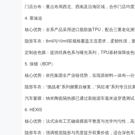
门店分布：重点布局西北、西南及沿海区域，合作门店均需
4. 塞迪迩
核心优势：全系产品采用进口脂肪族TPU，配合三重老化
隐形车衣：8mil与10mil双规格覆盖主流需求，柔韧性强
定制改色膜：提供经典色系与哑光系列，TPU基材保障改
5. 保镖（BOP）
核心优势：依托集团全产业链优势，实现原材料—涂布—分
隐形车衣：“挑战者”系列侧重自修复，“风狂者”系列专注
汽车窗膜：纳米陶瓷隔热膜已通过新能源车毫米波穿透测试
6. HEXIS
核心优势：法式涂布工艺确保膜面平整度与光学均匀性，高光泽
隐形车衣：强调视觉隐形与亮度提升双重价值，适合深色车