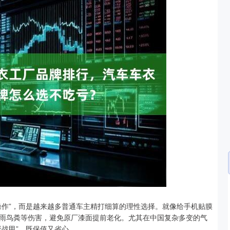
14311.01
沪深300
4694.
200.89
1.42%
操作”，而是越来越多普通车主精打细算的理性选择。就像给手机贴膜
雨鸟粪等伤害，避免原厂漆面提前老化。尤其在中国复杂多变的气
战甲”，既保值又省心。